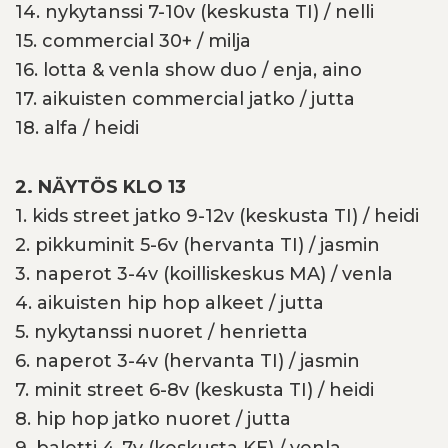
14. nykytanssi 7-10v (keskusta TI) / nelli
15. commercial 30+ / milja
16. lotta & venla show duo / enja, aino
17. aikuisten commercial jatko / jutta
18. alfa / heidi
2. NÄYTÖS KLO 13
1. kids street jatko 9-12v (keskusta TI) / heidi
2. pikkuminit 5-6v (hervanta TI) / jasmin
3. naperot 3-4v (koilliskeskus MA) / venla
4. aikuisten hip hop alkeet / jutta
5. nykytanssi nuoret / henrietta
6. naperot 3-4v (hervanta TI) / jasmin
7. minit street 6-8v (keskusta TI) / heidi
8. hip hop jatko nuoret / jutta