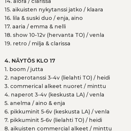
14. alora / clarissa
15. aikuisten nykytanssi jatko / klaara
16. lila & suski duo / enja, aino
17. aaria / emma & nelli
18. show 10-12v (hervanta TO) / venla
19. retro / milja & clarissa
4. NÄYTÖS KLO 17
1. boom / jutta
2. naperotanssi 3-4v (lielahti TO) / heidi
3. commerical alkeet nuoret / minttu
4. naperot 3-4v (keskusta LA) / venla
5. anelma / aino & enja
6. pikkuminit 5-6v (keskusta LA) / venla
7. pikkuminit 5-6v (lielahti TO) / heidi
8. aikuisten commercial alkeet / minttu