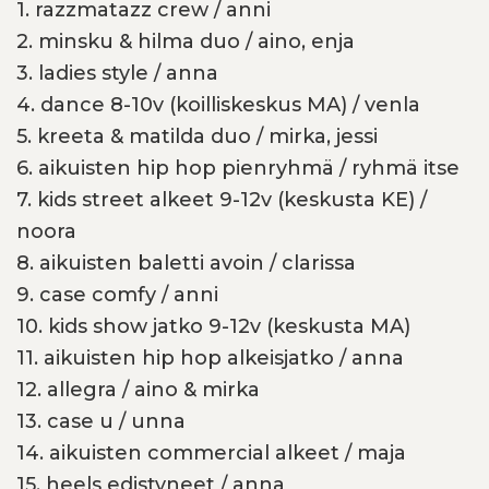
1. razzmatazz crew / anni
2. minsku & hilma duo / aino, enja
3. ladies style / anna
4. dance 8-10v (koilliskeskus MA) / venla
5. kreeta & matilda duo / mirka, jessi
6. aikuisten hip hop pienryhmä / ryhmä itse
7. kids street alkeet 9-12v (keskusta KE) /
noora
8. aikuisten baletti avoin / clarissa
9. case comfy / anni
10. kids show jatko 9-12v (keskusta MA)
11. aikuisten hip hop alkeisjatko / anna
12. allegra / aino & mirka
13. case u / unna
14. aikuisten commercial alkeet / maja
15. heels edistyneet / anna