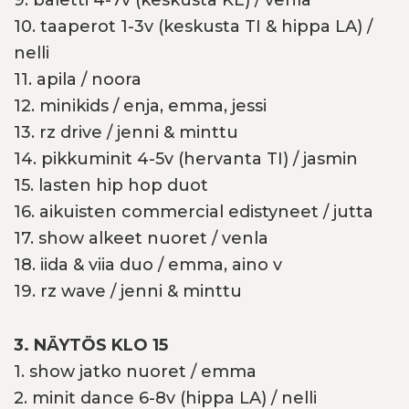
9. baletti 4-7v (keskusta KE) / venla
10. taaperot 1-3v (keskusta TI & hippa LA) /
nelli
11. apila / noora
12. minikids / enja, emma, jessi
13. rz drive / jenni & minttu
14. pikkuminit 4-5v (hervanta TI) / jasmin
15. lasten hip hop duot
16. aikuisten commercial edistyneet / jutta
17. show alkeet nuoret / venla
18. iida & viia duo / emma, aino v
19. rz wave / jenni & minttu
3. NÄYTÖS KLO 15
1. show jatko nuoret / emma
2. minit dance 6-8v (hippa LA) / nelli