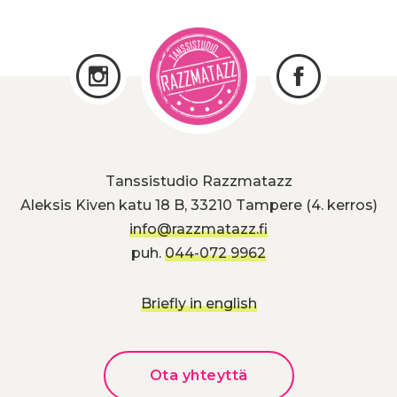
Tanssistudio Razzmatazz
Aleksis Kiven katu 18 B, 33210 Tampere (4. kerros)
info@razzmatazz.fi
puh.
044-072 9962
Briefly in english
Ota yhteyttä